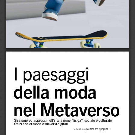
I paesaggi 
della moda 
nel Metaverso
Strategie ed approcci nell’interazione “fisica”, sociale e culturale 
tra brand di moda e universi digitali
 Alessandra Spagnoli
testo di/
text by
  [1]