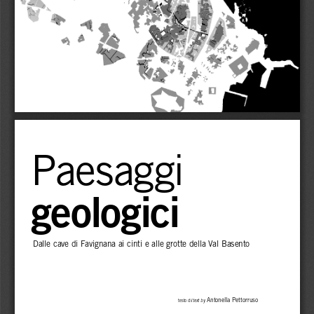
Paesaggi 
geologici
Dalle cave di Favignana ai cinti e alle grotte della Val Basento
 Antonella Pettorruso
testo di/
text by