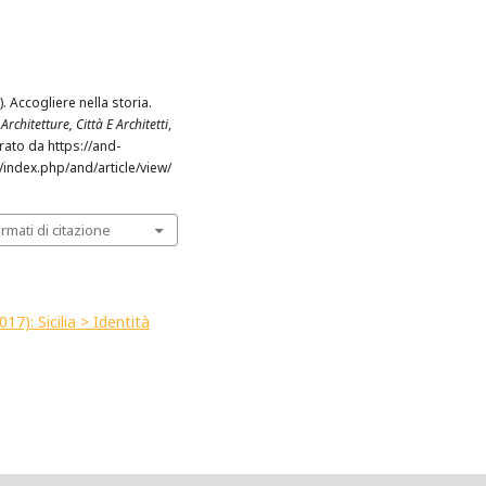
). Accogliere nella storia.
Architetture, Città E Architetti
,
rato da https://and-
t/index.php/and/article/view/
ormati di citazione
017): Sicilia > Identità