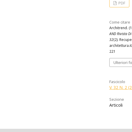
PDF
Come citare
Architrend. (1
AND Rivista Di 
32
(2). Recupe
architettura.i
221
Ulteriori f
Fascicolo
V. 32 N. 2 (2
Sezione
Articoli