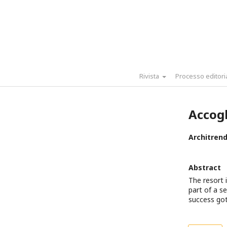
Rivista
Processo editori
Accogl
Architren
Abstract
The resort i
part of a s
success got 