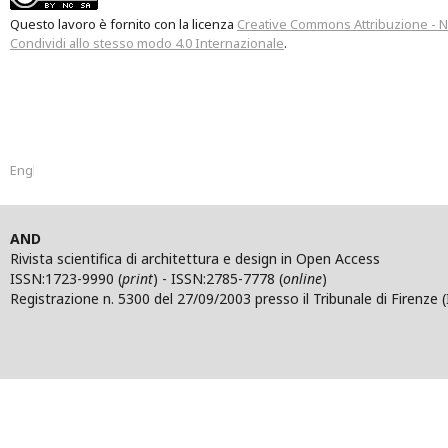
Questo lavoro è fornito con la licenza
Creative Commons Attribuzione - 
Condividi allo stesso modo 4.0 Internazionale
.
English
AND
Rivista scientifica di architettura e design in Open Access
ISSN:1723-9990 (
print
) - ISSN:2785-7778 (
online
)
Registrazione n. 5300 del 27/09/2003 presso il Tribunale di Firenze (