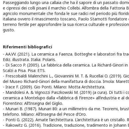
Passeggiando lungo una callaia che ha il sapore di un passato domes
e cipressi dei colli pisani il marchio Collebi. All’ombra della Fattori
agricolo monumentale che fonda le sue radici nel periodo più florido
italiana ovvero il rinascimento toscano, Paolo Starnotti fondatore di
terreno fertile per approfondire la sua ricerca culturale e professiona
gusto.
Riferimenti bibliografici
- AA.VV. (2021). La ceramica a Faenza. Botteghe e laboratori fra tr
Ediz. illustrata. Italia: Polaris.
- Di Sacco P. (2005). La fabbrica della ceramica. La Richard-Ginori in
Scalzi a Pisa. Pisa: ETS.
- Frescobaldi Malenchini L., Giovannini M. T. & Rucellai O. (2019). Gi
del Museo Richard-Ginori della manifattura di doccia. Imola: Maretti
- Irace F. (2009). Gio Ponti. Milano: Motta Architettura.
- Mandolesi A. & Vignozzi Paszkowski M. (2019) (a cura). Di tutti i co
ceramica a Montelupo dalla «fabbrica di Firenze» all’industria e al d
Fiorentino: All’Insegna del Giglio.
- Munari B. (1987). Munari 80: a un millimetro da me. Teoremi, brust
telefono. Milano: All’Insegna del Pesce d’Oro.
- Ponti G. (2022). Amate l’architettura. L’architettura è un cristallo
- Rakowitz G. (2016). Tradizione, traduzione, tradimento in Johann