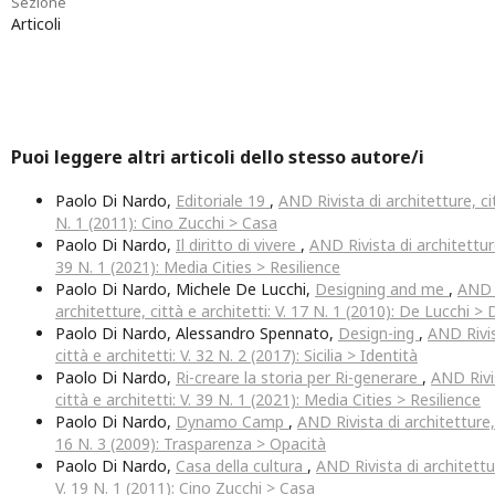
Sezione
Articoli
Puoi leggere altri articoli dello stesso autore/i
Paolo Di Nardo,
Editoriale 19
,
AND Rivista di architetture, cit
N. 1 (2011): Cino Zucchi > Casa
Paolo Di Nardo,
Il diritto di vivere
,
AND Rivista di architetture,
39 N. 1 (2021): Media Cities > Resilience
Paolo Di Nardo, Michele De Lucchi,
Designing and me
,
AND R
architetture, città e architetti: V. 17 N. 1 (2010): De Lucchi >
Paolo Di Nardo, Alessandro Spennato,
Design-ing
,
AND Rivis
città e architetti: V. 32 N. 2 (2017): Sicilia > Identità
Paolo Di Nardo,
Ri-creare la storia per Ri-generare
,
AND Rivis
città e architetti: V. 39 N. 1 (2021): Media Cities > Resilience
Paolo Di Nardo,
Dynamo Camp
,
AND Rivista di architetture, 
16 N. 3 (2009): Trasparenza > Opacità
Paolo Di Nardo,
Casa della cultura
,
AND Rivista di architettur
V. 19 N. 1 (2011): Cino Zucchi > Casa