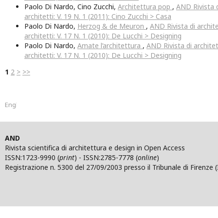
Paolo Di Nardo, Cino Zucchi,
Architettura pop
,
AND Rivista d
architetti: V. 19 N. 1 (2011): Cino Zucchi > Casa
Paolo Di Nardo,
Herzog & de Meuron
,
AND Rivista di archite
architetti: V. 17 N. 1 (2010): De Lucchi > Designing
Paolo Di Nardo,
Amate l’architettura
,
AND Rivista di architet
architetti: V. 17 N. 1 (2010): De Lucchi > Designing
1
2
>
>>
English
AND
Rivista scientifica di architettura e design in Open Access
ISSN:1723-9990 (
print
) - ISSN:2785-7778 (
online
)
Registrazione n. 5300 del 27/09/2003 presso il Tribunale di Firenze (