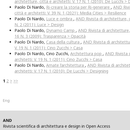
architetture, città e architetti: V. 17 N. 1 (2010): De Lucchi >
Paolo Di Nardo,
Ri-creare la storia per Ri-generare
,
AND Rivis
città e architetti: V. 39 N. 1 (2021): Media Cities > Resilience
Paolo Di Nardo,
Luce e ombra
,
AND Rivista di architetture, c
N. 2 (2011): Luce > Design
Paolo Di Nardo,
Dynamo Camp
,
AND Rivista di architetture, 
16 N. 3 (2009): Trasparenza > Opacità
Paolo Di Nardo,
Casa della cultura
,
AND Rivista di architettur
V. 19 N. 1 (2011): Cino Zucchi > Casa
Paolo Di Nardo, Cino Zucchi,
Architettura pop
,
AND Rivista d
architetti: V. 19 N. 1 (2011): Cino Zucchi > Casa
Paolo Di Nardo,
Amate l’architettura
,
AND Rivista di architet
architetti: V. 17 N. 1 (2010): De Lucchi > Designing
1
2
>
>>
English
AND
Rivista scientifica di architettura e design in Open Access