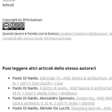
Articoli
Copyright (c) 2010 Autore/i
Questo lavoro è fornito con la licenza
Creative Commons Attribuzione - 
Condividi allo stesso modo 4.0 Internazionale
.
Puoi leggere altri articoli dello stesso autore/i
Paolo Di Nardo,
Editoriale 19
,
AND Rivista di architetture, cit
N. 1 (2011): Cino Zucchi > Casa
Paolo Di Nardo,
Il diritto di vivere
,
AND Rivista di architetture,
39 N. 1 (2021): Media Cities > Resilience
Paolo Di Nardo, Alessandro Spennato,
Design-ing
,
AND Rivis
città e architetti: V. 32 N. 2 (2017): Sicilia > Identità
Paolo Di Nardo, Michele De Lucchi,
Designing and me
,
AND R