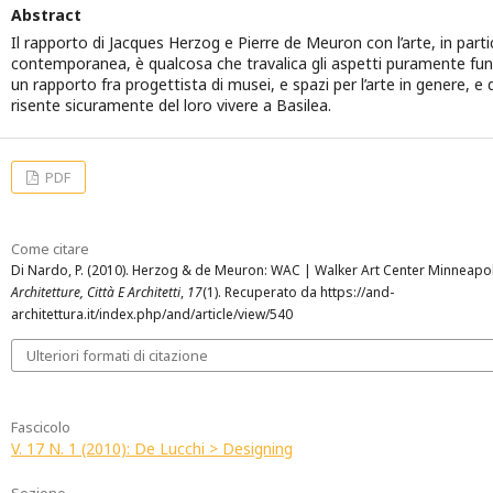
Abstract
Il rapporto di Jacques Herzog e Pierre de Meuron con l’arte, in parti
contemporanea, è qualcosa che travalica gli aspetti puramente funzi
un rapporto fra progettista di musei, e spazi per l’arte in genere, e di
risente sicuramente del loro vivere a Basilea.
PDF
Come citare
Di Nardo, P. (2010). Herzog & de Meuron: WAC | Walker Art Center Minneapo
Architetture, Città E Architetti
,
17
(1). Recuperato da https://and-
architettura.it/index.php/and/article/view/540
Ulteriori formati di citazione
Fascicolo
V. 17 N. 1 (2010): De Lucchi > Designing
Sezione