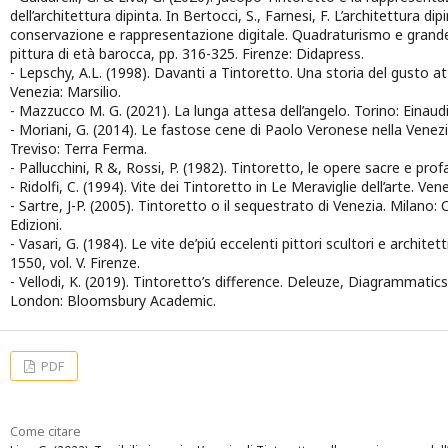
dell’architettura dipinta. In Bertocci, S., Farnesi, F. L’architettura dipi
conservazione e rappresentazione digitale. Quadraturismo e grand
pittura di età barocca, pp. 316-325. Firenze: Didapress.
- Lepschy, A.L. (1998). Davanti a Tintoretto. Una storia del gusto att
Venezia: Marsilio.
- Mazzucco M. G. (2021). La lunga attesa dell’angelo. Torino: Einaudi
- Moriani, G. (2014). Le fastose cene di Paolo Veronese nella Venez
Treviso: Terra Ferma.
- Pallucchini, R &, Rossi, P. (1982). Tintoretto, le opere sacre e prof
- Ridolfi, C. (1994). Vite dei Tintoretto in Le Meraviglie dell’arte. Vene
- Sartre, J-P. (2005). Tintoretto o il sequestrato di Venezia. Milano: 
Edizioni.
- Vasari, G. (1984). Le vite de’piú eccelenti pittori scultori e architett
1550, vol. V. Firenze.
- Vellodi, K. (2019). Tintoretto’s difference. Deleuze, Diagrammatics
London: Bloomsbury Academic.
PDF
Come citare