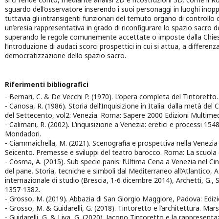
sguardo dell’osservatore inserendo i suoi personaggi in luoghi inop
tuttavia gli intransigenti funzionari del temuto organo di controllo ca
un’eresia rappresentativa in grado di riconfigurare lo spazio sacro d
superando le regole comunemente accettate o imposte dalla Chie
l’introduzione di audaci scorci prospettici in cui si attua, a differenza
democratizzazione dello spazio sacro.
Riferimenti bibliografici
- Bernari, C. & De Vecchi P. (1970). L’opera completa del Tintoretto. 
- Canosa, R. (1986). Storia dell’Inquisizione in Italia: dalla metà del 
del Settecento, vol2: Venezia. Roma: Sapere 2000 Edizioni Multimedi
- Calimani, R. (2002). L’inquisizione a Venezia: eretici e processi 154
Mondadori.
- Ciammaichella, M. (2021). Scenografia e prospettiva nella Venezi
Seicento. Premesse e sviluppi del teatro barocco. Roma: La scuola d
- Cosma, A. (2015). Sub specie panis: l’Ultima Cena a Venezia nel Cin
del pane. Storia, tecniche e simboli dal Mediterraneo all’Atlantico, 
internazionale di studio (Brescia, 1-6 dicembre 2014), Archetti, G., 
1357-1382.
- Grosso, M. (2019). Abbazia di San Giorgio Maggiore, Padova: Edizio
- Grosso, M. & Guidarelli, G. (2018). Tintoretto e l’architettura. Marsi
- Guidarelli, G. & Liva, G. (2020). Jacopo Tintoretto e la rappresenta