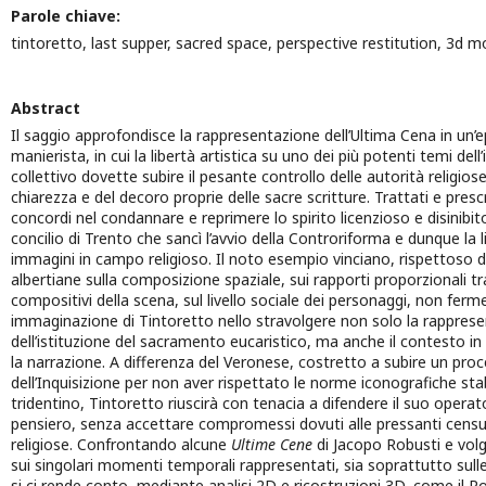
Parole chiave:
tintoretto, last supper, sacred space, perspective restitution, 3d m
Abstract
Il saggio approfondisce la rappresentazione dell’Ultima Cena in un’e
manierista, in cui la libertà artistica su uno dei più potenti temi del
collettivo dovette subire il pesante controllo delle autorità religios
chiarezza e del decoro proprie delle sacre scritture. Trattati e prescr
concordi nel condannare e reprimere lo spirito licenzioso e disinibi
concilio di Trento che sancì l’avvio della Controriforma e dunque la li
immagini in campo religioso. Il noto esempio vinciano, rispettoso de
albertiane sulla composizione spaziale, sui rapporti proporzionali tr
compositivi della scena, sul livello sociale dei personaggi, non ferme
immaginazione di Tintoretto nello stravolgere non solo la rappres
dell’istituzione del sacramento eucaristico, ma anche il contesto i
la narrazione. A differenza del Veronese, costretto a subire un pro
dell’Inquisizione per non aver rispettato le norme iconografiche stab
tridentino, Tintoretto riuscirà con tenacia a difendere il suo operato
pensiero, senza accettare compromessi dovuti alle pressanti cens
religiose. Confrontando alcune
Ultime Cene
di Jacopo Robusti e vol
sui singolari momenti temporali rappresentati, sia soprattutto sulle
si ci rende conto, mediante analisi 2D e ricostruzioni 3D, come il Rob