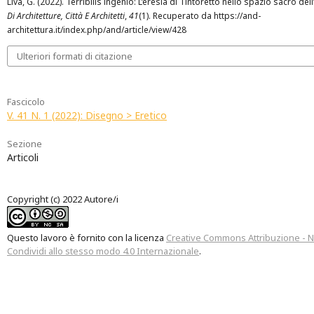
Liva, G. (2022). Terribilis ingenio: L’eresia di Tintoretto nello spazio sacro de
Di Architetture, Città E Architetti
,
41
(1). Recuperato da https://and-
architettura.it/index.php/and/article/view/428
Ulteriori formati di citazione
Fascicolo
V. 41 N. 1 (2022): Disegno > Eretico
Sezione
Articoli
Copyright (c) 2022 Autore/i
Questo lavoro è fornito con la licenza
Creative Commons Attribuzione - 
Condividi allo stesso modo 4.0 Internazionale
.