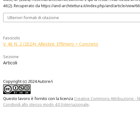
46
(2). Recuperato da https://and-architettura.it/index.php/and/article/view/6
Ulteriori formati di citazione
Fascicolo
V. 46 N. 2 (2024): Allestire. Effimero > Concreto
Sezione
Articoli
Copyright (c) 2024 Autore/i
Questo lavoro è fornito con la licenza
Creative Commons Attribuzione - 
Condividi allo stesso modo 4.0 Internazionale
.