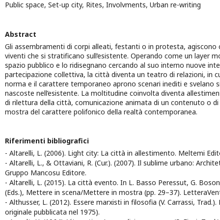
Public space, Set-up city, Rites, Involvments, Urban re-writing
Abstract
Gli assembramenti di corpi alleati, festanti o in protesta, agiscono
viventi che si stratificano sull’esistente. Operando come un layer mo
spazio pubblico e lo ridisegnano cercando al suo interno nuove inter
partecipazione collettiva, la città diventa un teatro di relazioni, in 
norma e il carattere temporaneo aprono scenari inediti e svelano sig
nascoste nell’esistente. La moltitudine coinvolta diventa allestime
di rilettura della città, comunicazione animata di un contenuto o di
mostra del carattere polifonico della realtà contemporanea.
Riferimenti bibliografici
- Altarelli, L. (2006). Light city: La città in allestimento. Meltemi Edit
- Altarelli, L., & Ottaviani, R. (Cur.). (2007). Il sublime urbano: Archi
Gruppo Mancosu Editore.
- Altarelli, L. (2015). La città evento. In L. Basso Peressut, G. Boso
(Eds.), Mettere in scena/Mettere in mostra (pp. 29–37). LetteraVen
- Althusser, L. (2012). Essere marxisti in filosofia (V. Carrassi, Trad.)
originale pubblicata nel 1975).