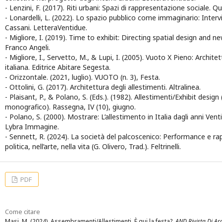
- Lenzini, F. (2017). Riti urbani: Spazi di rappresentazione sociale. Q
- Lonardelli, L. (2022). Lo spazio pubblico come immaginario: Interv
Cassani. LetteraVentidue.
- Migliore, I. (2019). Time to exhibit: Directing spatial design and 
Franco Angeli.
- Migliore, I., Servetto, M., & Lupi, I. (2005). Vuoto X Pieno: Archi
italiana. Editrice Abitare Segesta.
- Orizzontale. (2021, luglio). VUOTO (n. 3), Festa.
- Ottolini, G. (2017). Architettura degli allestimenti. Altralinea.
- Plaisant, P., & Polano, S. (Eds.). (1982). Allestimenti/Exhibit desi
monografico). Rassegna, IV (10), giugno.
- Polano, S. (2000). Mostrare: L’allestimento in Italia dagli anni Vent
Lybra Immagine.
- Sennett, R. (2024). La società del palcoscenico: Performance e ra
politica, nell’arte, nella vita (G. Olivero, Trad.). Feltrinelli.
PDF
Come citare
Masi, M. (2024). Assembramenti/Allestimenti. È qui la festa?.
AND Rivista Di Arch