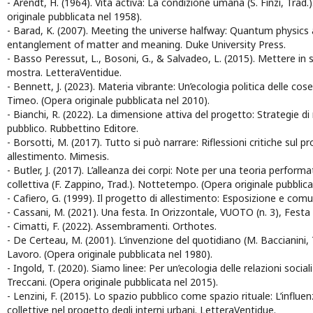
- Arendt, H. (1964). Vita activa: La condizione umana (S. Finzi, Trad
originale pubblicata nel 1958).
- Barad, K. (2007). Meeting the universe halfway: Quantum physics
entanglement of matter and meaning. Duke University Press.
- Basso Peressut, L., Bosoni, G., & Salvadeo, L. (2015). Mettere in
mostra. LetteraVentidue.
- Bennett, J. (2023). Materia vibrante: Un’ecologia politica delle cose
Timeo. (Opera originale pubblicata nel 2010).
- Bianchi, R. (2022). La dimensione attiva del progetto: Strategie di
pubblico. Rubbettino Editore.
- Borsotti, M. (2017). Tutto si può narrare: Riflessioni critiche sul p
allestimento. Mimesis.
- Butler, J. (2017). L’alleanza dei corpi: Note per una teoria performa
collettiva (F. Zappino, Trad.). Nottetempo. (Opera originale pubblica
- Cafiero, G. (1999). Il progetto di allestimento: Esposizione e comu
- Cassani, M. (2021). Una festa. In Orizzontale, VUOTO (n. 3), Festa 
- Cimatti, F. (2022). Assembramenti. Orthotes.
- De Certeau, M. (2001). L’invenzione del quotidiano (M. Baccianini, T
Lavoro. (Opera originale pubblicata nel 1980).
- Ingold, T. (2020). Siamo linee: Per un’ecologia delle relazioni sociali 
Treccani. (Opera originale pubblicata nel 2015).
- Lenzini, F. (2015). Lo spazio pubblico come spazio rituale: L’influen
collettive nel progetto degli interni urbani. LetteraVentidue.