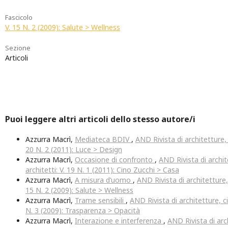
Fascicolo
V. 15 N. 2 (2009): Salute > Wellness
Sezione
Articoli
Puoi leggere altri articoli dello stesso autore/i
Azzurra Macrì,
Mediateca BDIV
,
AND Rivista di architetture, c
20 N. 2 (2011): Luce > Design
Azzurra Macrì,
Occasione di confronto
,
AND Rivista di archit
architetti: V. 19 N. 1 (2011): Cino Zucchi > Casa
Azzurra Macrì,
A misura d’uomo
,
AND Rivista di architetture, 
15 N. 2 (2009): Salute > Wellness
Azzurra Macrì,
Trame sensibili
,
AND Rivista di architetture, ci
N. 3 (2009): Trasparenza > Opacità
Azzurra Macrì,
Interazione e interferenza
,
AND Rivista di arch