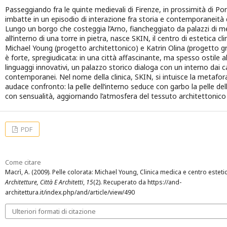
Passeggiando fra le quinte medievali di Firenze, in prossimità di Pon
imbatte in un episodio di interazione fra storia e contemporaneità d
Lungo un borgo che costeggia l’Arno, fiancheggiato da palazzi di 
all’interno di una torre in pietra, nasce SKIN, il centro di estetica cl
Michael Young (progetto architettonico) e Katrin Olina (progetto gra
è forte, spregiudicata: in una città affascinante, ma spesso ostile 
linguaggi innovativi, un palazzo storico dialoga con un interno dai 
contemporanei. Nel nome della clinica, SKIN, si intuisce la metafo
audace confronto: la pelle dell’interno seduce con garbo la pelle dell
con sensualità, aggiornando l’atmosfera del tessuto architettonico
PDF
Come citare
Macrì, A. (2009). Pelle colorata: Michael Young, Clinica medica e centro esteti
Architetture, Città E Architetti
,
15
(2). Recuperato da https://and-
architettura.it/index.php/and/article/view/490
Ulteriori formati di citazione