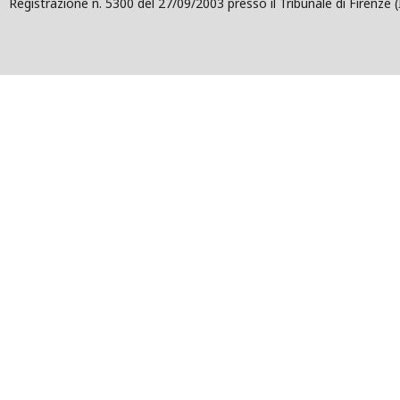
Registrazione n. 5300 del 27/09/2003 presso il Tribunale di Firenze (