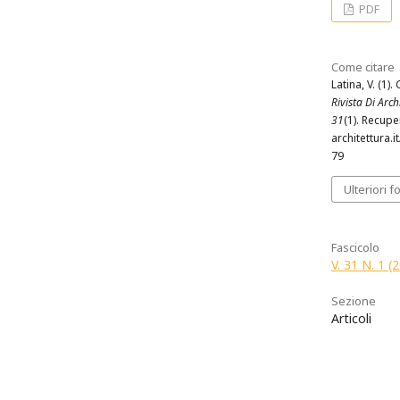
PDF
Come citare
Latina, V. (1).
Rivista Di Archi
31
(1). Recupe
architettura.i
79
Ulteriori f
Fascicolo
V. 31 N. 1 
Sezione
Articoli