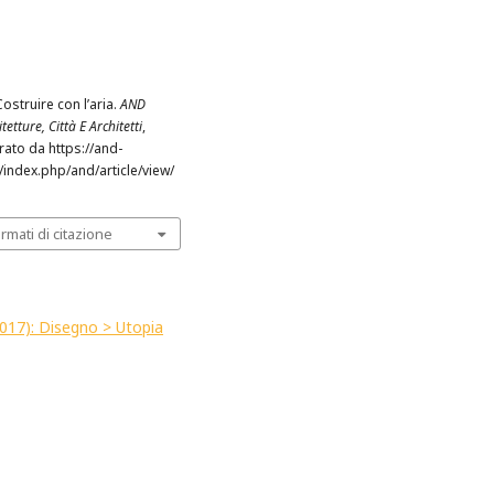
 Costruire con l’aria.
AND
tetture, Città E Architetti
,
rato da https://and-
t/index.php/and/article/view/
ormati di citazione
(2017): Disegno > Utopia