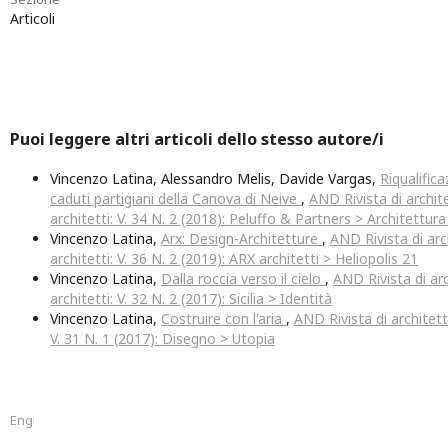
Articoli
Puoi leggere altri articoli dello stesso autore/i
Vincenzo Latina, Alessandro Melis, Davide Vargas,
Riqualifica
caduti partigiani della Canova di Neive
,
AND Rivista di archite
architetti: V. 34 N. 2 (2018): Peluffo & Partners > Architettura
Vincenzo Latina,
Arx: Design-Architetture
,
AND Rivista di arc
architetti: V. 36 N. 2 (2019): ARX architetti > Heliopolis 21
Vincenzo Latina,
Dalla roccia verso il cielo
,
AND Rivista di arc
architetti: V. 32 N. 2 (2017): Sicilia > Identità
Vincenzo Latina,
Costruire con l'aria
,
AND Rivista di architettu
V. 31 N. 1 (2017): Disegno > Utopia
English