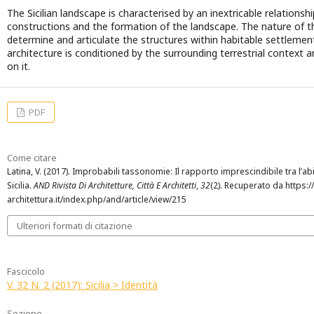
The Sicilian landscape is characterised by an inextricable relations
constructions and the formation of the landscape. The nature of t
determine and articulate the structures within habitable settlemen
architecture is conditioned by the surrounding terrestrial context
on it.
PDF
Come citare
Latina, V. (2017). Improbabili tassonomie: Il rapporto imprescindibile tra l’abi
Sicilia.
AND Rivista Di Architetture, Città E Architetti
,
32
(2). Recuperato da https:/
architettura.it/index.php/and/article/view/215
Ulteriori formati di citazione
Fascicolo
V. 32 N. 2 (2017): Sicilia > Identità
Sezione